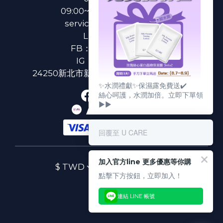
09:00~18:00(國定假日除外)
service@u-care.com.tw
LINE：
@ucare
FB：
U CARE 美麗粉專
IG：
ucare.tw2002
24250新北市新莊區新北大道二段312號3樓
✨水潤禮獻✨保濕露免費送✔️
絲心呵護，水潤加倍。立即下單領
▶▶
回覆至 U CARE
加入官方line 更多優惠等你購
$
TWD
繁體中文
點擊下方按鈕，立即加入！
連結 LINE 帳號