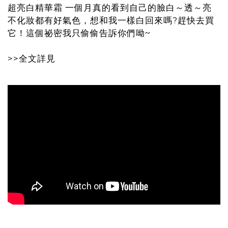
超亮白精華霜 一個月真的看到自己的臉白～透～亮
不化妝都有好氣色，想和我一樣白回來嗎?趕快去買
它！這個祕密我只偷偷告訴你們呦~
>>全文詳見