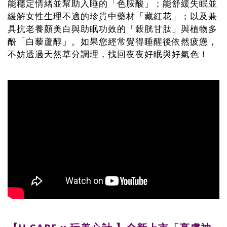
能穩定情緒並幫助入睡的「色胺酸」；能舒緩失眠並
緩解女性生理不適的珍貴中藥材「藏紅花」；以及兼
具抗老養顏美白與助眠功效的「穀胱甘肽」與植物多
酚「白藜蘆醇」。如果您經常覺得睡醒後依然疲憊，
不妨透過天然草分調理，找回夜夜好眠與好氣色！