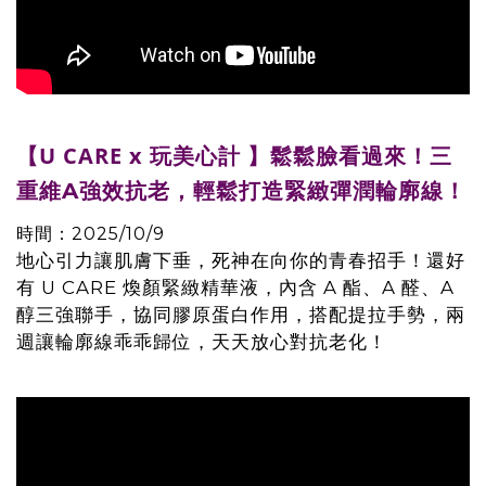
【U CARE x 玩美心計 】鬆鬆臉看過來！
三
重維A強效抗老，輕鬆打造緊緻彈潤輪廓線！
時間：2025/10/9
地心引力讓肌膚下垂，死神在向你的青春招手！還好
有 U CARE 煥顏緊緻精華液，內含 A 酯、A 醛、A
醇三強聯手，協同膠原蛋白作用，搭配提拉手勢，兩
週讓輪廓線乖乖歸位，天天放心對抗老化！