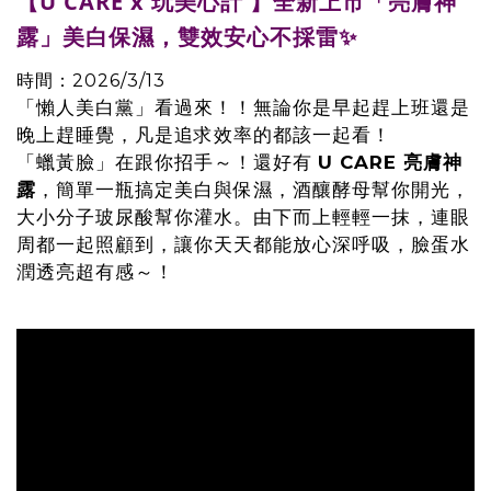
【U CARE x 玩美心計 】
全新上市「亮膚神
露」美白保濕，雙效安心不採雷✨
時間：2026/3/13
「懶人美白黨」看過來！！無論你是早起趕上班還是
晚上趕睡覺，凡是追求效率的都該一起看！
「蠟黃臉」在跟你招手～！還好有
U CARE 亮膚神
露
，簡單一瓶搞定美白與保濕，酒釀酵母幫你開光，
大小分子玻尿酸幫你灌水。由下而上輕輕一抹，連眼
周都一起照顧到，讓你天天都能放心深呼吸，臉蛋水
潤透亮超有感～！