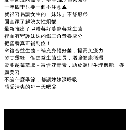
一年四季只要一個不注意⚠️
就很容易讓女生的「妹妹」不舒服😔
固全家了解決女性煩惱
最新推出了 #粉莓好蔓越莓益生菌
裡面有守護妹妹的鐵三角營養成分
把營養真正補到位！
🌸複合益生菌－補充身體好菌，提高免疫力
🌸甘露糖－促進益生菌生長，增強健康循環
🌸蔓越莓萃取－富含花青素，助於調理生理機能、養
顏美容
不論什麼季節，都讓妹妹深呼吸
感受清爽的每一天吧😝