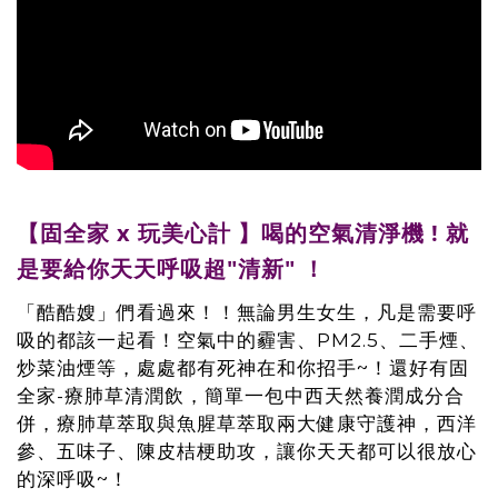
【固全家 x 玩美心計 】喝的空氣清淨機 ! 就
是要給你天天呼吸超"清新" ！
「酷酷嫂」們看過來！！無論男生女生，凡是需要呼
吸的都該一起看！空氣中的霾害、PM2.5、二手煙、
炒菜油煙等，處處都有死神在和你招手~！還好有固
全家-療肺草清潤飲，簡單一包中西天然養潤成分合
併，療肺草萃取與魚腥草萃取兩大健康守護神，西洋
參、五味子、陳皮桔梗助攻，讓你天天都可以很放心
的深呼吸~！