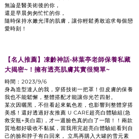
無論是醫美術後的你，
還是早晨匆匆忙忙的你，
隨時保持水嫩光澤的肌膚，讓你輕鬆勇敢追求每個戀
愛時刻！
【名人推薦】凍齡神話-林葉亭老師保養私藏
大揭密~！擁有透亮肌膚其實很簡單~
時間：2023/9/6
身為造型達人的我，穿搭技術一把罩！但皮膚的保養
我也不能鬆懈，整體搭配才能讓你光芒四射。
某次因曬黑，不但看起來氣色差，也影響到整體穿搭
美感！還好透過好友推薦 U CARE超亮白體驗組(急
救安瓶+美白霜)，才一週臉色真的白了一階！！兩款
質地都好吸收不黏膩，當我用完超亮白體驗組看到自
己的臉和脖子有白回來， 立馬再購入大罐的雪元素