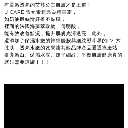
有柔嫩透亮的艾莎公主肌膚才是王道！
U CARE 雪元素超亮白精華霜，
如奶油般絲滑好推不黏膩，
裡面的法國海藻萃取物、傳明酸，
能有效改善黯沉，提升肌膚光澤透亮，此外，
還添加了保濕水嫩的神經醯胺與細紋熨斗界的LV-六
胜肽，透亮水嫩的效果讓其他品牌產品通通靠邊站，
提亮嫩白、保濕水潤、撫平細紋、平衡肌膚健康真的
就只需要這罐！！！