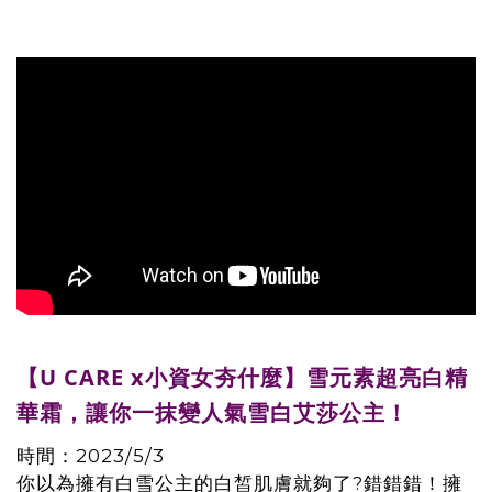
【U CARE x小資女夯什麼】雪元素超亮白精
華霜，讓你一抹變人氣雪白艾莎公主！
時間：2023/5/3
你以為擁有白雪公主的白皙肌膚就夠了?錯錯錯！擁