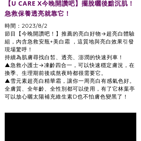
【U CARE X今晚開讚吧】擺脫曬後黯沉肌！
急救保養透亮就靠它！
時間：2023/8/2
節目【今晚開讚吧！】推薦的亮白好物→超亮白體驗
組，內含急救安瓶+美白霜 ，這質地與亮白效果引發
現場驚呼！
持續為肌膚尋找白皙、透亮、澎潤的快速列車！
▲急救小護士→凍齡四合一，可以快速穩定膚況，在
換季、生理期前後或熬夜時都很需要它。
▲雪元素超亮白精華霜，讓你一周亮白有感氣色好。
全膚質、全年齡、全性別都可以使用，有了它林葉亭
可以放心曬太陽補充維生素D也不怕膚色變黑了！