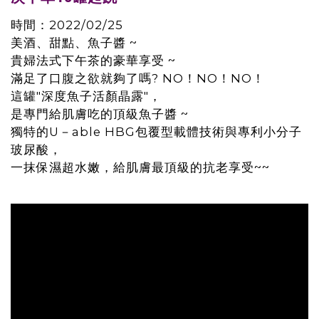
時間：2022/02/25
美酒、甜點、魚子醬 ~
貴婦法式下午茶的豪華享受 ~
滿足了口腹之欲就夠了嗎? NO！NO！NO！
這罐"深度魚子活顏晶露"，
是專門給肌膚吃的頂級魚子醬 ~
獨特的U－able HBG包覆型載體技術與專利小分子
玻尿酸，
一抹保濕超水嫩，給肌膚最頂級的抗老享受~~