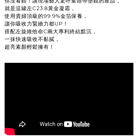
你沒看錯！讓現場藝人驚呼集體帶墨鏡的產品，
就是這罐左C23.8黃金凝霜，
使用貴婦頂級的99.9%金箔保養，
讓你吸收力緊緻力都UP！
搭配左旋維他命C兩大專利終結黯沉，
一抹快速吸收不黏膩，
超亮素顏輕鬆擁有！