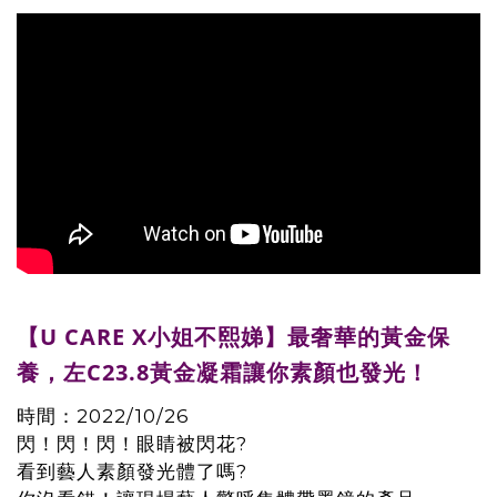
【U CARE X小姐不熙娣】最奢華的黃金保
養，左C23.8黃金凝霜讓你素顏也發光！
時間：2022/10/26
閃！閃！閃！眼睛被閃花?
看到藝人素顏發光體了嗎?