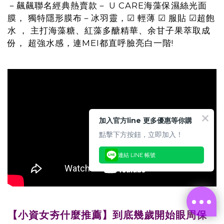
－飆飆聯名經典熱賣款－ U CARE海藻保濕絲光面
膜， 獨特隱形膜布－冰羽靈，☑ 輕薄 ☑ 服貼 ☑超飽
水 ， 主打海藻糖、紅藻多醣精華、余甘子果萃取成
份， 超強水感，連MEI都直呼臉亮白一階!
加入官方line 更多優惠等你購
點擊下方按鈕，立即加入！
連結 LINE 帳號
【小資女夯什麼推薦】到底幾歲開始眼周保