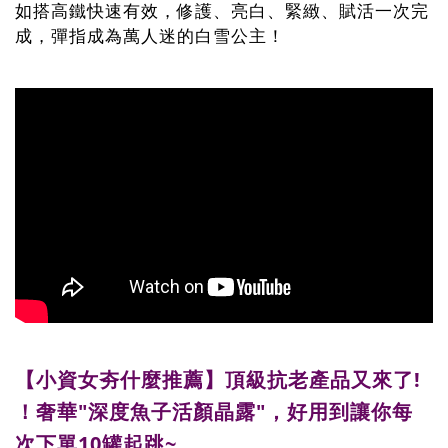
如搭高鐵快速有效，修護、亮白、緊緻、賦活一次完
成，彈指成為萬人迷的白雪公主！
【小資女夯什麼推薦】頂級抗老產品又來了!
！奢華"深度魚子活顏晶露"，好用到讓你每
次下單10罐起跳~