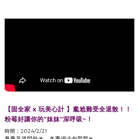
【固全家 x 玩美心計 】尷尬難受全退散！！
粉莓好讓你的"妹妹"深呼吸~！
時間：2024/2/21
夏季高溫悶熱☀️、冬季濕冷包緊緊❄️