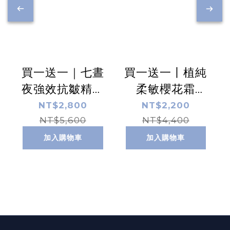
買一送一｜七晝
買一送一丨植純
夜強效抗皺精華
柔敏櫻花霜
乳 60ml
50ml
NT$2,800
NT$2,200
NT$5,600
NT$4,400
加入購物車
加入購物車