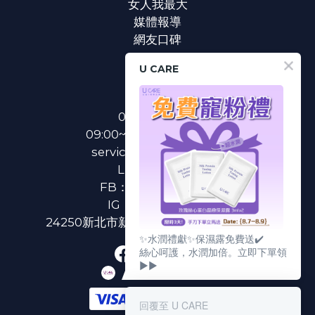
女人我最大
媒體報導
網友口碑
U CARE
聯絡我們
0800-233-233
09:00~18:00(國定假日除外)
service@u-care.com.tw
LINE：
@ucare
FB：
U CARE 美麗粉專
IG：
ucare.tw2002
24250新北市新莊區新北大道二段312號3樓
✨水潤禮獻✨保濕露免費送✔️
絲心呵護，水潤加倍。立即下單領
▶▶
回覆至 U CARE