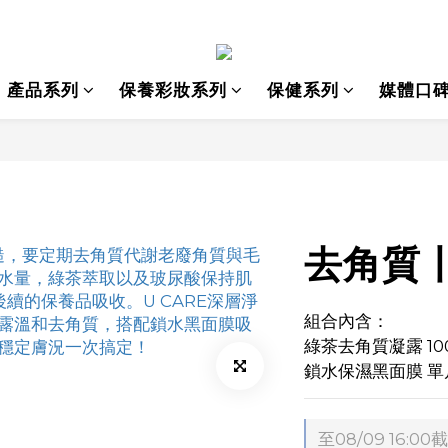
產品系列
保養彩妝系列
保健系列
媒體口
去角質
組合內含：
綠茶去角質凝露 100
鎖水保濕黑面膜 單片
至
08/09 16:00
截