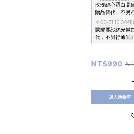
玫瑰絲心蛋白晶緻
贈品替代，不另
至
08/31 16:00
截
蒙娜麗紗絲光嫩白
代，不另行通知
NT$990
NT
加入購物車