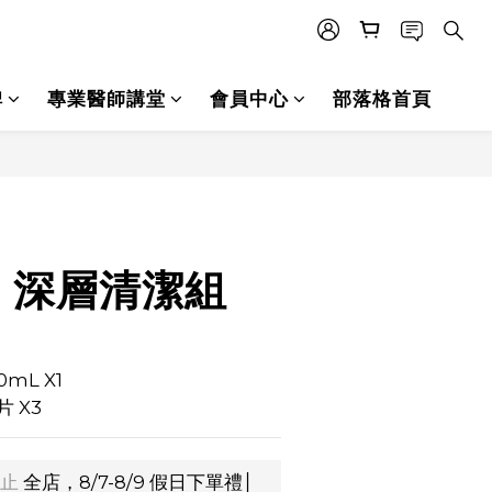
碑
專業醫師講堂
會員中心
部落格首頁
立即購買
丨深層清潔組
mL X1
 X3
止
全店，8/7-8/9 假日下單禮│