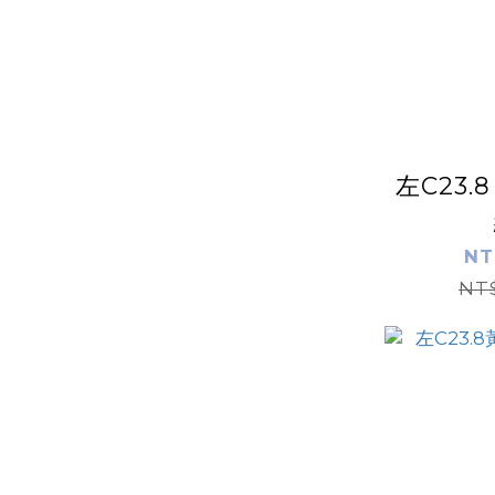
左C23
NT
NT$