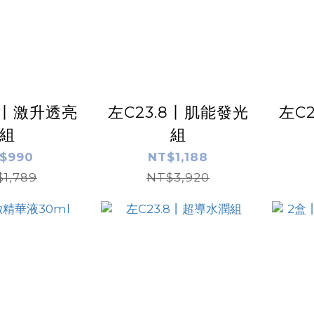
.8丨激升透亮
左C23.8丨肌能發光
左C
組
組
$990
NT$1,188
1,789
NT$3,920