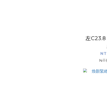
左C23
NT
NT$