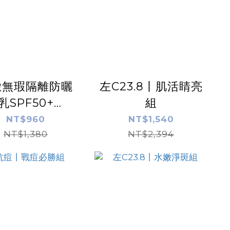
緻無瑕隔離防曬
左C23.8丨肌活睛亮
乳SPF50+
組
☆☆☆ 【膚】
NT$960
NT$1,540
NT$1,380
50ml
NT$2,394