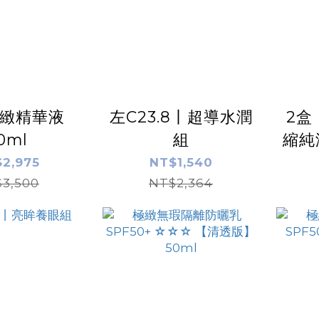
緻精華液
左C23.8丨超導水潤
2盒
0ml
組
縮純液
2,975
NT$1,540
3,500
NT$2,364