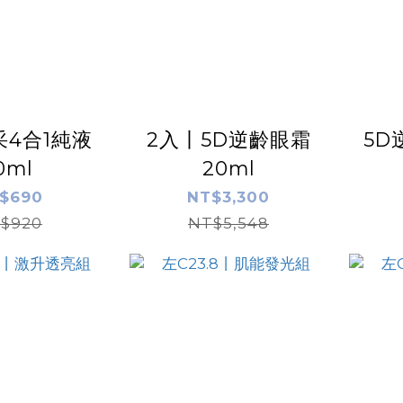
4合1純液
2入丨5D逆齡眼霜
5D
0ml
20ml
$690
NT$3,300
$920
NT$5,548