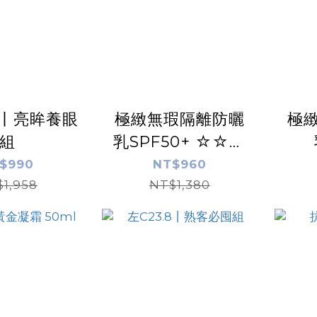
.8丨亮眸養眼
極緻無瑕隔離防曬
極
組
乳SPF50+ ☆☆☆
【清透版】 50ml
☆
$990
NT$960
1,958
NT$1,380