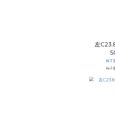
左C23
5
NT$
NT$