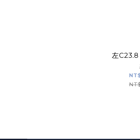
左C23
NT$
NT$