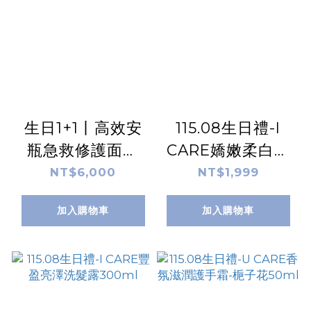
生日1+1丨高效安
115.08生日禮-I
瓶急救修護面膜
CARE嬌嫩柔白鎖
10片/盒
水身體乳300ml
NT$6,000
NT$1,999
加入購物車
加入購物車