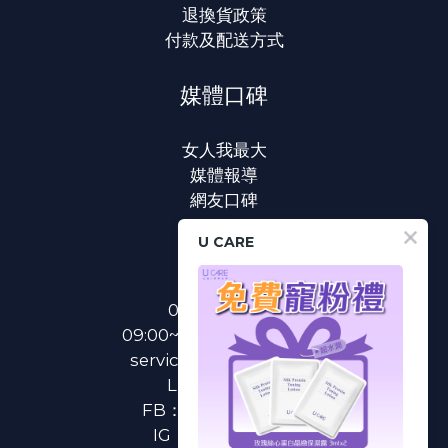
退換貨政策
付款及配送方式
媒體口碑
女人我最大
媒體報導
網友口碑
U CARE
聯絡我們
0800-233-233
09:00~18:00(國定假日除外)
service@u-care.com.tw
LINE：
@ucare
FB：
U CARE 美麗粉專
IG：
ucare.tw2002