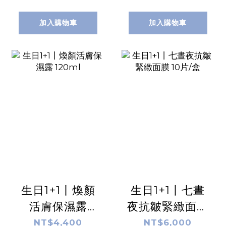
加入購物車
加入購物車
生日1+1丨煥顏
生日1+1丨七晝
活膚保濕露
夜抗皺緊緻面膜
120ml
10片/盒
NT$4,400
NT$6,000