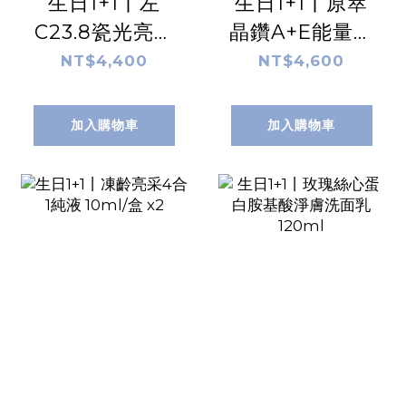
生日1+1丨左
生日1+1丨原萃
C23.8瓷光亮采
晶鑽A+E能量賦
眼霜 20ml
活油 15ml
NT$4,400
NT$4,600
加入購物車
加入購物車