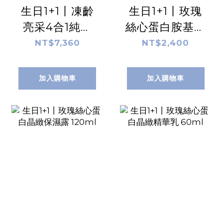
生日1+1丨凍齡
生日1+1丨玫瑰
亮采4合1純液
絲心蛋白胺基酸
10ml/盒 x2
淨膚洗面乳
NT$7,360
NT$2,400
120ml
加入購物車
加入購物車