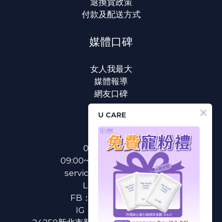
退換貨政策
付款及配送方式
媒體口碑
女人我最大
媒體報導
網友口碑
U CARE
聯絡我們
0800-233-233
09:00~18:00(國定假日除外)
service@u-care.com.tw
LINE：
@ucare
FB：
U CARE 美麗粉專
IG：
ucare.tw2002