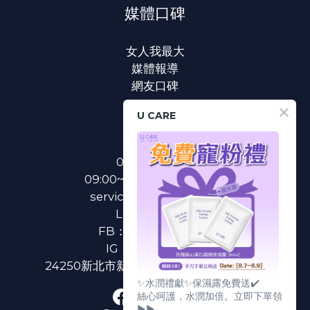
媒體口碑
女人我最大
媒體報導
網友口碑
U CARE
聯絡我們
0800-233-233
09:00~18:00(國定假日除外)
service@u-care.com.tw
LINE：
@ucare
FB：
U CARE 美麗粉專
IG：
ucare.tw2002
24250新北市新莊區新北大道二段312號3樓
✨水潤禮獻✨保濕露免費送✔️
絲心呵護，水潤加倍。立即下單領
▶▶