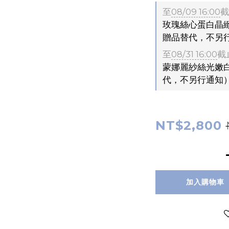
至
08/09 16:00
截
玫瑰絲心蛋白晶緻
贈品替代，不另
至
08/31 16:00
截
蒙娜麗紗絲光嫩白
代，不另行通知
NT$2,800
加入購物車