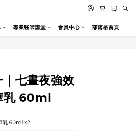
碑
專業醫師講堂
會員中心
部落格首頁
立即購買
一｜七晝夜強效
乳 60ml
 60ml x2