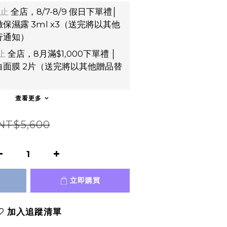
止
全店，8/7-8/9 假日下單禮│
保濕露 3ml x3（送完將以其他
行通知）
止
全店，8月滿$1,000下單禮 │
面膜 2片（送完將以其他贈品替
）
查看更多
NT$5,600
立即購買
加入追蹤清單