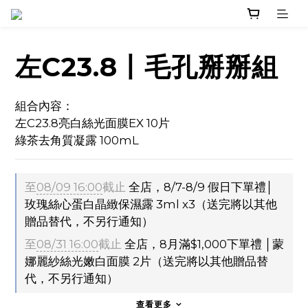
左C23.8丨毛孔掰掰組
組合內容：
左C23.8亮白絲光面膜EX 10片
綠茶去角質凝露 100mL
至
08/09 16:00
截止
全店，8/7-8/9 假日下單禮│
玫瑰絲心蛋白晶緻保濕露 3ml x3（送完將以其他
贈品替代，不另行通知）
至
08/31 16:00
截止
全店，8月滿$1,000下單禮 │蒙
娜麗紗絲光嫩白面膜 2片（送完將以其他贈品替
代，不另行通知）
查看更多