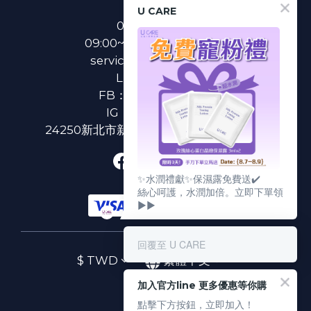
U CARE
0800-233-233
09:00~18:00(國定假日除外)
service@u-care.com.tw
LINE：
@ucare
FB：
U CARE 美麗粉專
IG：
ucare.tw2002
24250新北市新莊區新北大道二段312號3樓
✨水潤禮獻✨保濕露免費送✔️
絲心呵護，水潤加倍。立即下單領
▶▶
回覆至 U CARE
$
TWD
繁體中文
加入官方line 更多優惠等你購
點擊下方按鈕，立即加入！