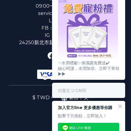
09:00~18:00(國定假日除外)
service@u-care.com.tw
LINE：
@ucare
FB：
U CARE 美麗粉專
IG：
ucare.tw2002
24250新北市新莊區新北大道二段312號3樓
✨水潤禮獻✨保濕露免費送✔️
絲心呵護，水潤加倍。立即下單領
▶▶
回覆至 U CARE
$
TWD
繁體中文
加入官方line 更多優惠等你購
點擊下方按鈕，立即加入！
連結 LINE 帳號