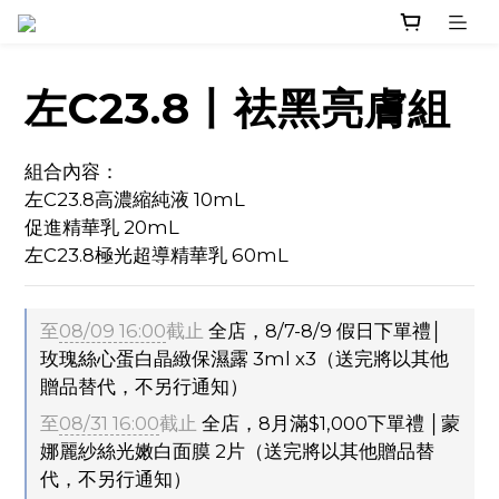
左C23.8丨祛黑亮膚組
組合內容：
左C23.8高濃縮純液 10mL
促進精華乳 20mL
左C23.8極光超導精華乳 60mL
至
08/09 16:00
截止
全店，8/7-8/9 假日下單禮│
玫瑰絲心蛋白晶緻保濕露 3ml x3（送完將以其他
贈品替代，不另行通知）
至
08/31 16:00
截止
全店，8月滿$1,000下單禮 │蒙
娜麗紗絲光嫩白面膜 2片（送完將以其他贈品替
代，不另行通知）