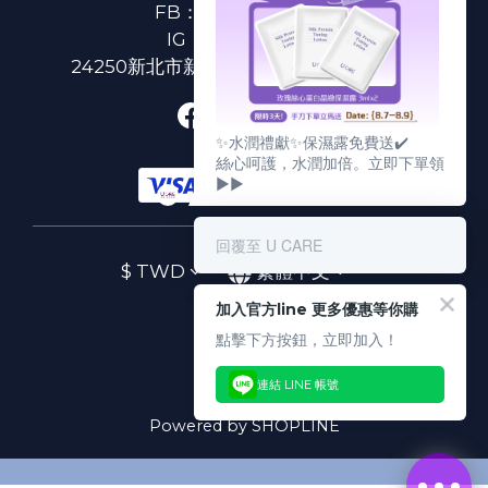
FB：
U CARE 美麗粉專
IG：
ucare.tw2002
24250新北市新莊區新北大道二段312號3樓
✨水潤禮獻✨保濕露免費送✔️
絲心呵護，水潤加倍。立即下單領
▶▶
回覆至 U CARE
$
TWD
繁體中文
加入官方line 更多優惠等你購
點擊下方按鈕，立即加入！
連結 LINE 帳號
Powered by SHOPLINE