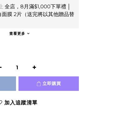
止
全店，8月滿$1,000下單禮 │
面膜 2片（送完將以其他贈品替
）
查看更多
立即購買
加入追蹤清單