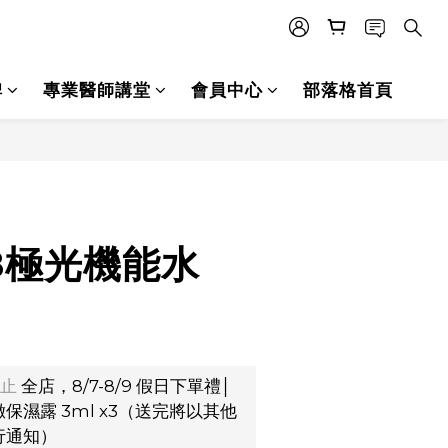
碑
專業醫師講堂
會員中心
部落格首頁
立即購買
.8極光機能水
止
全店，8/7-8/9 假日下單禮│
保濕露 3ml x3（送完將以其他
行通知）