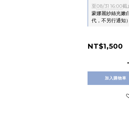
至
08/31 16:00
截
蒙娜麗紗絲光嫩白
代，不另行通知
NT$1,500
加入購物車