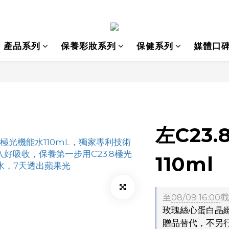
產品系列
保養彩妝系列
保健系列
媒體口
左C23
110ml
至
08/09 16:00
截
玫瑰絲心蛋白晶緻
贈品替代，不另