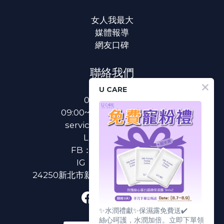
女人我最大
媒體報導
網友口碑
聯絡我們
U CARE
0800-233-233
09:00~18:00(國定假日除外)
service@u-care.com.tw
LINE：
@ucare
FB：
U CARE 美麗粉專
IG：
ucare.tw2002
24250新北市新莊區新北大道二段312號3樓
✨水潤禮獻✨保濕露免費送✔️
絲心呵護，水潤加倍。立即下單領