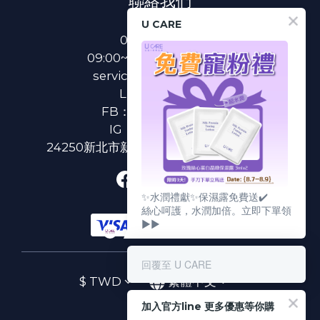
聯絡我們
U CARE
0800-233-233
09:00~18:00(國定假日除外)
service@u-care.com.tw
LINE：
@ucare
FB：
U CARE 美麗粉專
IG：
ucare.tw2002
24250新北市新莊區新北大道二段312號3樓
✨水潤禮獻✨保濕露免費送✔️
絲心呵護，水潤加倍。立即下單領
▶▶
回覆至 U CARE
$
TWD
繁體中文
加入官方line 更多優惠等你購