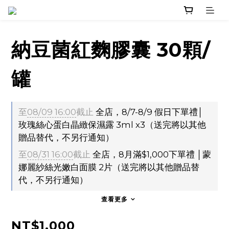
納豆菌紅麴膠囊 30顆/
罐
至
08/09 16:00
截止
全店，8/7-8/9 假日下單禮│
玫瑰絲心蛋白晶緻保濕露 3ml x3（送完將以其他
贈品替代，不另行通知）
至
08/31 16:00
截止
全店，8月滿$1,000下單禮 │蒙
娜麗紗絲光嫩白面膜 2片（送完將以其他贈品替
代，不另行通知）
查看更多
NT$1,000