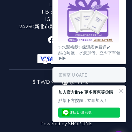
LINE：
@ucare
FB：
U CARE 美麗粉專
IG：
ucare.tw2002
24250新北市新莊區新北大道二段312號3樓
✨水潤禮獻✨保濕露免費送✔️
絲心呵護，水潤加倍。立即下單領
▶▶
回覆至 U CARE
$
TWD
繁體中文
加入官方line 更多優惠等你購
點擊下方按鈕，立即加入！
連結 LINE 帳號
Powered by SHOPLINE