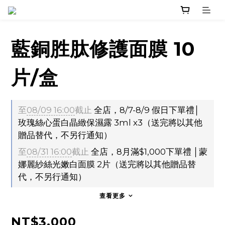
藍銅胜肽修護面膜 10
片/盒
至
08/09 16:00
截止
全店，8/7-8/9 假日下單禮│
玫瑰絲心蛋白晶緻保濕露 3ml x3（送完將以其他
贈品替代，不另行通知）
至
08/31 16:00
截止
全店，8月滿$1,000下單禮 │蒙
娜麗紗絲光嫩白面膜 2片（送完將以其他贈品替
代，不另行通知）
查看更多
NT$3,000