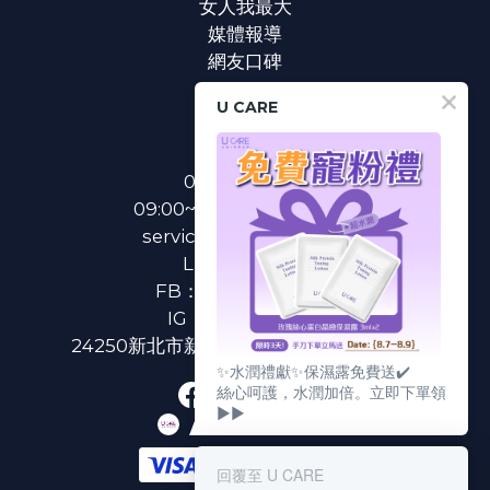
女人我最大
媒體報導
網友口碑
U CARE
聯絡我們
0800-233-233
09:00~18:00(國定假日除外)
service@u-care.com.tw
LINE：
@ucare
FB：
U CARE 美麗粉專
IG：
ucare.tw2002
24250新北市新莊區新北大道二段312號3樓
✨水潤禮獻✨保濕露免費送✔️
絲心呵護，水潤加倍。立即下單領
▶▶
回覆至 U CARE