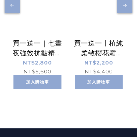
買一送一｜七晝
買一送一丨植純
夜強效抗皺精華
柔敏櫻花霜
乳 60ml
50ml
NT$2,800
NT$2,200
NT$5,600
NT$4,400
加入購物車
加入購物車