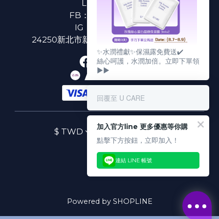
LINE：
@ucare
FB：
U CARE 美麗粉專
IG：
ucare.tw2002
24250新北市新莊區新北大道二段312號3樓
✨水潤禮獻✨保濕露免費送✔️
絲心呵護，水潤加倍。立即下單領
▶▶
回覆至 U CARE
加入官方line 更多優惠等你購
$
TWD
繁體中文
點擊下方按鈕，立即加入！
連結 LINE 帳號
Powered by SHOPLINE