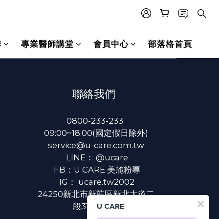
碑
專業醫師講堂
會員中心
部落格首頁
聯絡我們
0800-233-233
09:00~18:00(國定假日除外)
service@u-care.com.tw
LINE：
@ucare
FB：
U CARE 美麗粉專
IG：
ucare.tw2002
24250新北市新莊區新北大道二
段312號3樓
U CARE