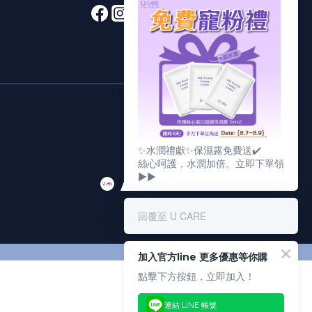
✨水潤禮獻✨保濕露免費送✔️
絲心呵護，水潤加倍。立即下單領
▶▶
回覆至 U CARE
加入官方line 更多優惠等你購
點擊下方按鈕，立即加入！
連結 LINE 帳號