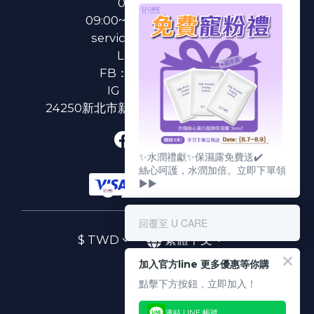
0800-233-233
09:00~18:00(國定假日除外)
service@u-care.com.tw
LINE：
@ucare
FB：
U CARE 美麗粉專
IG：
ucare.tw2002
24250新北市新莊區新北大道二段312號3樓
✨水潤禮獻✨保濕露免費送✔️
絲心呵護，水潤加倍。立即下單領
▶▶
回覆至 U CARE
$
TWD
繁體中文
加入官方line 更多優惠等你購
點擊下方按鈕，立即加入！
連結 LINE 帳號