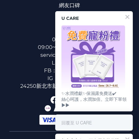
網友口碑
U CARE
聯絡我們
0800-233-233
09:00~18:00(國定假日除外)
service@u-care.com.tw
LINE：
@ucare
FB：
U CARE 美麗粉專
IG：
ucare.tw2002
24250新北市新莊區新北大道二段312號3樓
✨水潤禮獻✨保濕露免費送✔️
絲心呵護，水潤加倍。立即下單領
▶▶
回覆至 U CARE