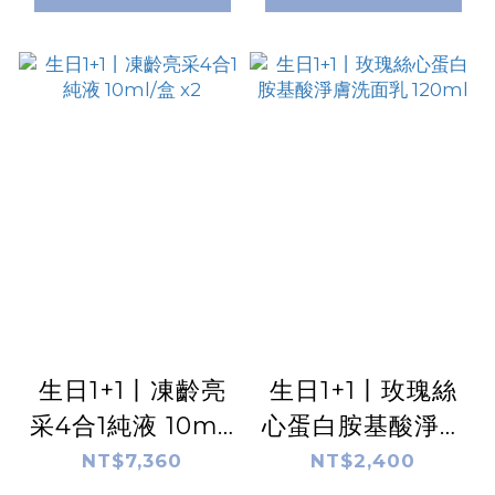
生日1+1丨凍齡亮
生日1+1丨玫瑰絲
采4合1純液 10ml/
心蛋白胺基酸淨膚
盒 x2
洗面乳 120ml
NT$7,360
NT$2,400