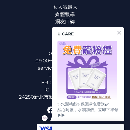
女人我最大
媒體報導
網友口碑
U CARE
聯絡我們
0800-233-233
09:00~18:00(國定假日除外)
service@u-care.com.tw
LINE：
@ucare
FB：
U CARE 美麗粉專
IG：
ucare.tw2002
24250新北市新莊區新北大道二段312號3樓
✨水潤禮獻✨保濕露免費送✔️
絲心呵護，水潤加倍。立即下單領
▶▶