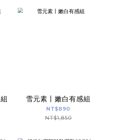
給組
雪元素丨嫩白有感組
NT$890
NT$1,850