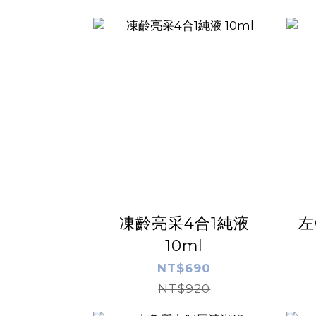
凍齡亮采4合1純液
左
10ml
NT$690
NT$920