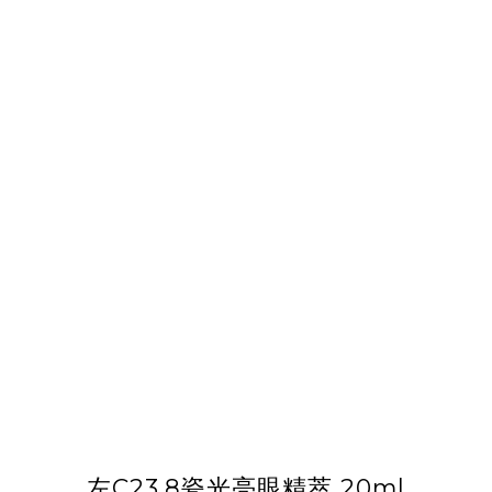
左C23.8瓷光亮眼精萃 20ml