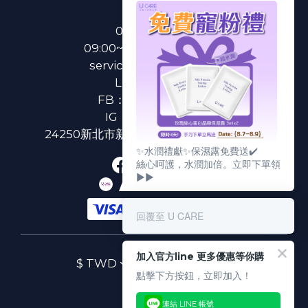
0800-233-233
09:00~18:00(國定假日除外)
service@u-care.com.tw
LINE：
@ucare
FB：
U CARE 美麗粉專
IG：
ucare.tw2002
24250新北市新莊區新北大道二段312號3樓
✨水潤禮獻✨保濕露免費送✔️
絲心呵護，水潤加倍。立即下單領
▶▶
回覆至 U CARE
加入官方line 更多優惠等你購
$
TWD
繁體中文
點擊下方按鈕，立即加入！
連結 LINE 帳號