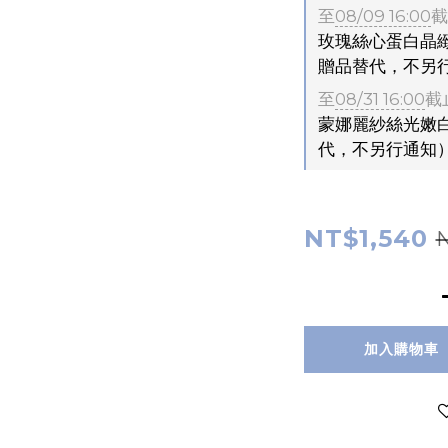
至
08/09 16:00
截
玫瑰絲心蛋白晶緻
贈品替代，不另
至
08/31 16:00
截
蒙娜麗紗絲光嫩白
代，不另行通知
NT$1,540
加入購物車