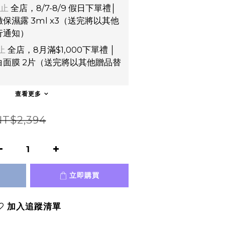
止
全店，8/7-8/9 假日下單禮│
保濕露 3ml x3（送完將以其他
行通知）
止
全店，8月滿$1,000下單禮 │
面膜 2片（送完將以其他贈品替
）
查看更多
NT$2,394
立即購買
加入追蹤清單