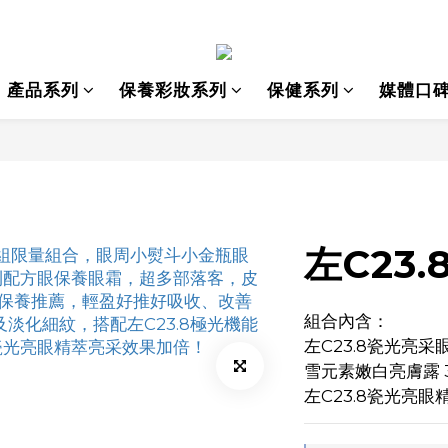
產品系列
保養彩妝系列
保健系列
媒體口
左C23
組合內含：
左C23.8瓷光亮采眼
雪元素嫩白亮膚露 3
左C23.8瓷光亮眼精