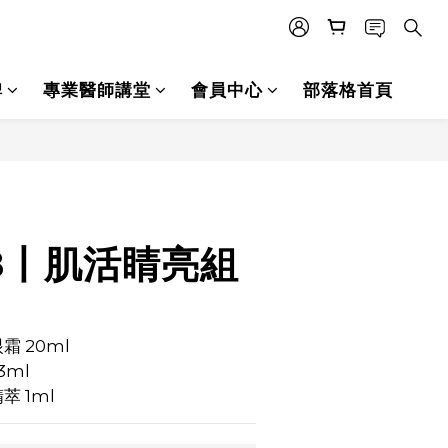
碑
專業醫師講堂
會員中心
部落格首頁
立即購買
.8丨肌活睛亮組
霜 20ml
ml 
萃 1ml