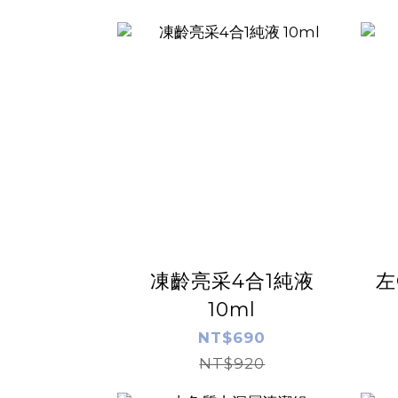
凍齡亮采4合1純液
左
10ml
NT$690
NT$920