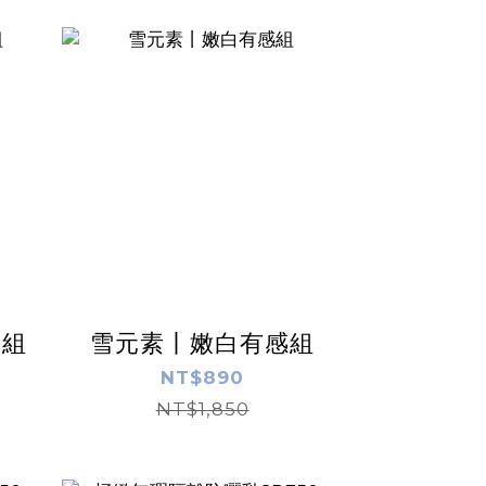
給組
雪元素丨嫩白有感組
NT$890
NT$1,850