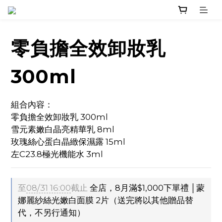
零負擔全效卸妝乳
300ml
組合內容：
零負擔全效卸妝乳 300ml
雪元素嫩白晶亮精華乳 8ml
玫瑰絲心蛋白晶緻保濕露 15ml
左C23.8極光機能水 3ml
至
08/31 16:00
截止
全店，8月滿$1,000下單禮 │蒙
娜麗紗絲光嫩白面膜 2片（送完將以其他贈品替
代，不另行通知）