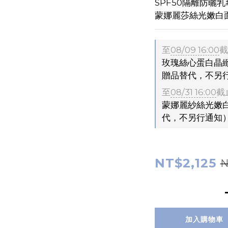
SPF50隔離防曬乳
蒙娜麗莎絲光嫩白面
至
08/09 16:00
截
玫瑰絲心蛋白晶緻
贈品替代，不另
至
08/31 16:00
截
蒙娜麗紗絲光嫩白
代，不另行通知
NT$2,125
N
加入購物車