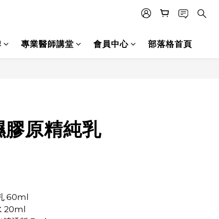
碑
專業醫師講堂
會員中心
部落格首頁
立即購買
濕膠原精純乳
 60ml
 20ml