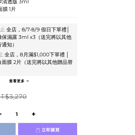
#清透版 3ml
膜 1片
止
全店，8/7-8/9 假日下單禮│
保濕露 3ml x3（送完將以其他
行通知）
止
全店，8月滿$1,000下單禮 │
面膜 2片（送完將以其他贈品替
）
查看更多
T$3,270
立即購買