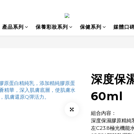
產品系列
保養彩妝系列
保健系列
媒體口
深度保
60ml
組合內容：
深度保濕膠原精純乳
左C23.8極光機能水