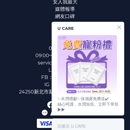
女人我最大
媒體報導
網友口碑
U CARE
聯絡我們
0800-233-233
09:00~18:00(國定假日除外)
service@u-care.com.tw
LINE：
@ucare
FB：
U CARE 美麗粉專
IG：
ucare.tw2002
24250新北市新莊區新北大道二段312號3樓
✨水潤禮獻✨保濕露免費送✔️
絲心呵護，水潤加倍。立即下單領
▶▶
回覆至 U CARE