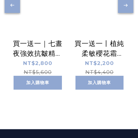
買一送一｜七晝
買一送一丨植純
夜強效抗皺精華
柔敏櫻花霜
乳 60ml
50ml
NT$2,800
NT$2,200
NT$5,600
NT$4,400
加入購物車
加入購物車