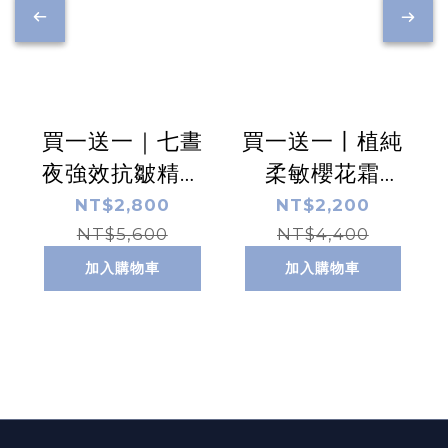
買一送一｜七晝
買一送一丨植純
夜強效抗皺精華
柔敏櫻花霜
乳 60ml
50ml
NT$2,800
NT$2,200
NT$5,600
NT$4,400
加入購物車
加入購物車