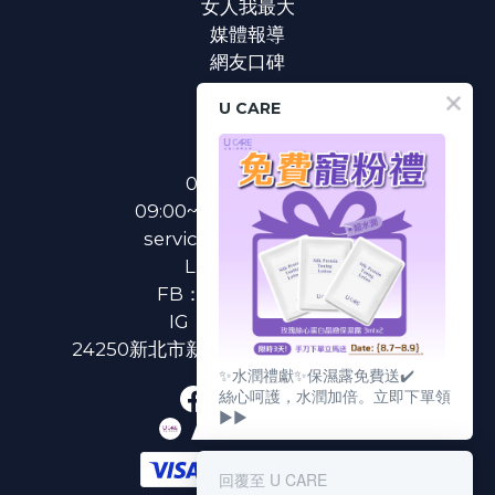
女人我最大
媒體報導
網友口碑
U CARE
聯絡我們
0800-233-233
09:00~18:00(國定假日除外)
service@u-care.com.tw
LINE：
@ucare
FB：
U CARE 美麗粉專
IG：
ucare.tw2002
24250新北市新莊區新北大道二段312號3樓
✨水潤禮獻✨保濕露免費送✔️
絲心呵護，水潤加倍。立即下單領
▶▶
回覆至 U CARE