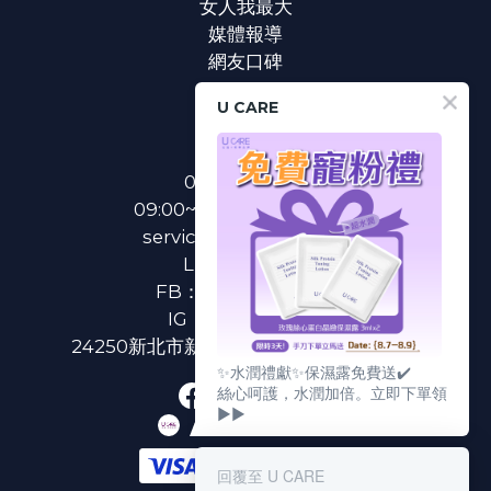
女人我最大
媒體報導
網友口碑
U CARE
聯絡我們
0800-233-233
09:00~18:00(國定假日除外)
service@u-care.com.tw
LINE：
@ucare
FB：
U CARE 美麗粉專
IG：
ucare.tw2002
24250新北市新莊區新北大道二段312號3樓
✨水潤禮獻✨保濕露免費送✔️
絲心呵護，水潤加倍。立即下單領
▶▶
回覆至 U CARE