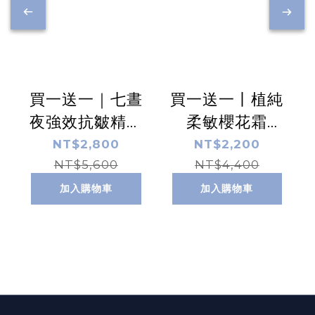
買一送一｜七晝
買一送一丨植純
夜強效抗皺精華
柔敏櫻花霜
乳 60ml
50ml
NT$2,800
NT$2,200
NT$5,600
NT$4,400
加入購物車
加入購物車