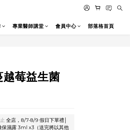
碑
專業醫師講堂
會員中心
部落格首頁
立即購買
蔓越莓益生菌
止
全店，8/7-8/9 假日下單禮│
保濕露 3ml x3（送完將以其他