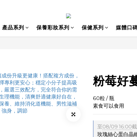
產品系列
保養彩妝系列
保健系列
媒體口
粉莓好
60粒 / 瓶
素食可以食用
至
08/09 16:00
截
玫瑰絲心蛋白晶緻