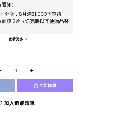
行通知）
止
全店，8月滿$1,000下單禮 │
面膜 2片（送完將以其他贈品替
）
查看更多
立即購買
加入追蹤清單