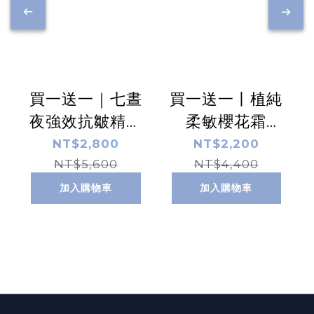
買一送一｜七晝
買一送一丨植純
夜強效抗皺精華
柔敏櫻花霜
乳 60ml
50ml
NT$2,800
NT$2,200
NT$5,600
NT$4,400
加入購物車
加入購物車