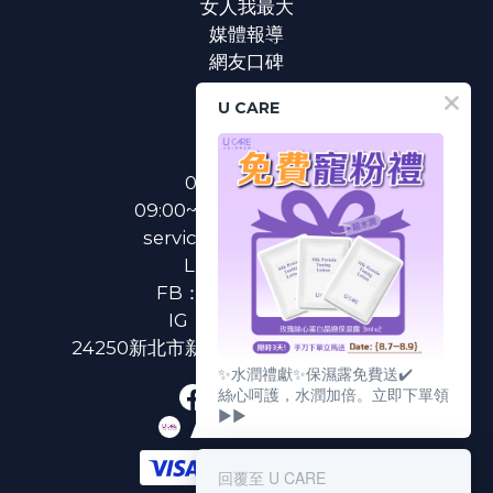
女人我最大
媒體報導
網友口碑
U CARE
聯絡我們
0800-233-233
09:00~18:00(國定假日除外)
service@u-care.com.tw
LINE：
@ucare
FB：
U CARE 美麗粉專
IG：
ucare.tw2002
24250新北市新莊區新北大道二段312號3樓
✨水潤禮獻✨保濕露免費送✔️
絲心呵護，水潤加倍。立即下單領
▶▶
回覆至 U CARE