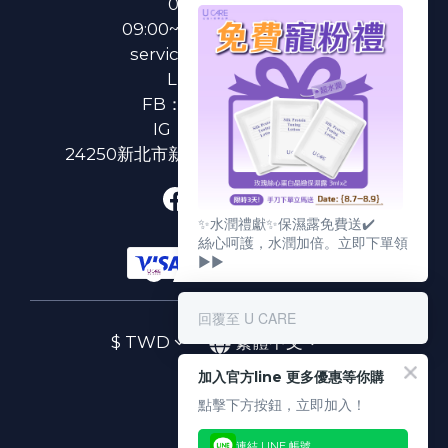
0800-233-233
09:00~18:00(國定假日除外)
service@u-care.com.tw
LINE：
@ucare
FB：
U CARE 美麗粉專
IG：
ucare.tw2002
24250新北市新莊區新北大道二段312號3樓
✨水潤禮獻✨保濕露免費送✔️
絲心呵護，水潤加倍。立即下單領
▶▶
回覆至 U CARE
$
TWD
繁體中文
加入官方line 更多優惠等你購
點擊下方按鈕，立即加入！
連結 LINE 帳號