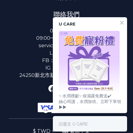
聯絡我們
U CARE
0800-233-233
09:00~18:00(國定假日除外)
service@u-care.com.tw
LINE：
@ucare
FB：
U CARE 美麗粉專
IG：
ucare.tw2002
24250新北市新莊區新北大道二段312號3樓
✨水潤禮獻✨保濕露免費送✔️
絲心呵護，水潤加倍。立即下單領
▶▶
回覆至 U CARE
$
TWD
繁體中文