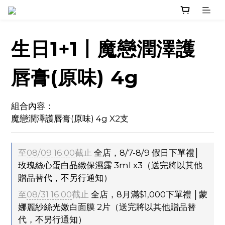
生日1+1丨魔戀潤澤護
唇膏(原味) 4g
組合內容：
魔戀潤澤護唇膏(原味) 4g X2支
至
08/09 16:00
截止
全店，8/7-8/9 假日下單禮│
玫瑰絲心蛋白晶緻保濕露 3ml x3（送完將以其他
贈品替代，不另行通知）
至
08/31 16:00
截止
全店，8月滿$1,000下單禮 │蒙
娜麗紗絲光嫩白面膜 2片（送完將以其他贈品替
代，不另行通知）