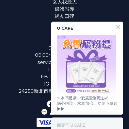
女人我最大
媒體報導
網友口碑
U CARE
聯絡我們
0800-233-233
09:00~18:00(國定假日除外)
service@u-care.com.tw
LINE：
@ucare
FB：
U CARE 美麗粉專
IG：
ucare.tw2002
24250新北市新莊區新北大道二段312號3樓
✨水潤禮獻✨保濕露免費送✔️
絲心呵護，水潤加倍。立即下單領
▶▶
回覆至 U CARE