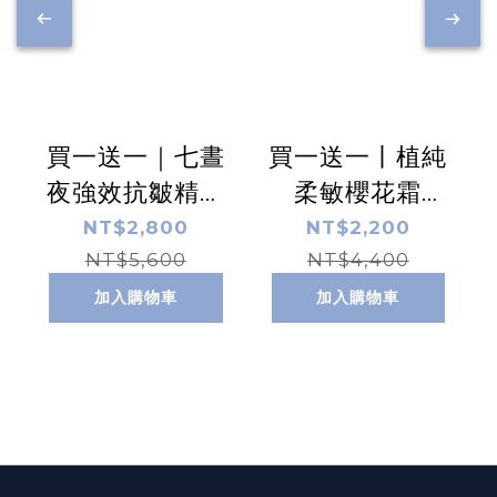
買一送一｜七晝
買一送一丨植純
夜強效抗皺精華
柔敏櫻花霜
乳 60ml
50ml
NT$2,800
NT$2,200
NT$5,600
NT$4,400
加入購物車
加入購物車