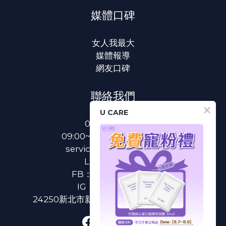
媒體口碑
女人我最大
媒體報導
網友口碑
聯絡我們
U CARE
0800-233-233
09:00~18:00(國定假日除外)
service@u-care.com.tw
LINE：
@ucare
FB：
U CARE 美麗粉專
IG：
ucare.tw2002
24250新北市新莊區新北大道二段312號3樓