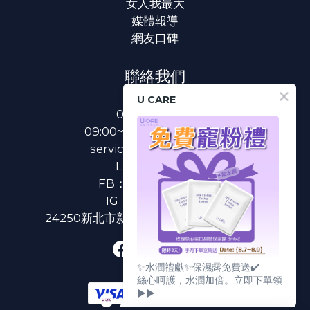
女人我最大
媒體報導
網友口碑
聯絡我們
U CARE
0800-233-233
09:00~18:00(國定假日除外)
service@u-care.com.tw
LINE：
@ucare
FB：
U CARE 美麗粉專
IG：
ucare.tw2002
24250新北市新莊區新北大道二段312號3樓
✨水潤禮獻✨保濕露免費送✔️
絲心呵護，水潤加倍。立即下單領
▶▶