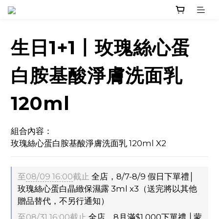
生日1+1丨玫瑰絲心蛋
白胺基酸淨膚洗面乳
120ml
組合內容：
玫瑰絲心蛋白胺基酸淨膚洗面乳 120ml X2
至
08/09 16:00
截止
全店，8/7-8/9 假日下單禮│
玫瑰絲心蛋白晶緻保濕露 3ml x3（送完將以其他
贈品替代，不另行通知）
至
08/31 16:00
截止
全店，8月滿$1,000下單禮 │蒙