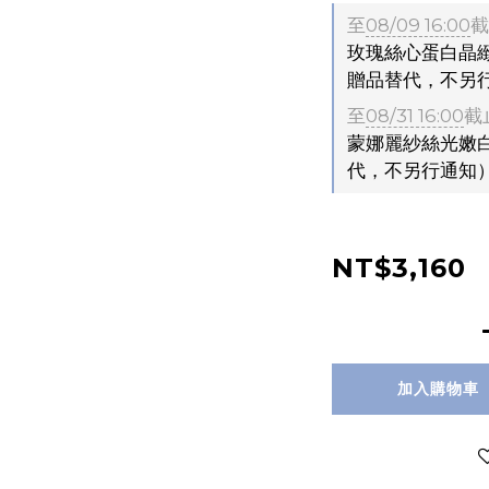
至
08/09 16:00
截
玫瑰絲心蛋白晶緻
贈品替代，不另
至
08/31 16:00
截
蒙娜麗紗絲光嫩白
代，不另行通知
NT$3,160
加入購物車