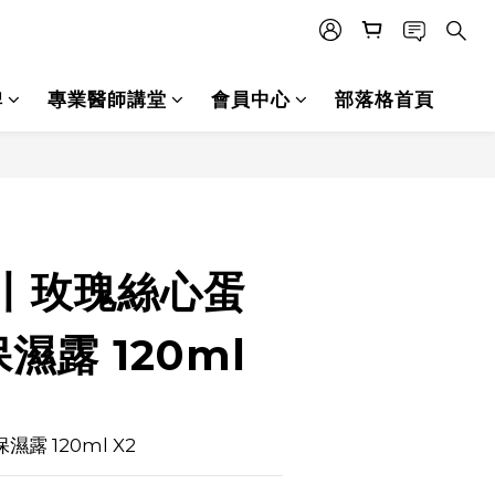
碑
專業醫師講堂
會員中心
部落格首頁
立即購買
1丨玫瑰絲心蛋
濕露 120ml
露 120ml X2