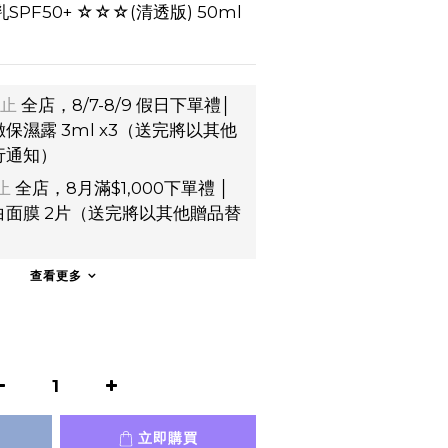
F50+ ☆☆☆(清透版) 50ml 
止
全店，8/7-8/9 假日下單禮│
保濕露 3ml x3（送完將以其他
行通知）
止
全店，8月滿$1,000下單禮 │
面膜 2片（送完將以其他贈品替
）
查看更多
立即購買