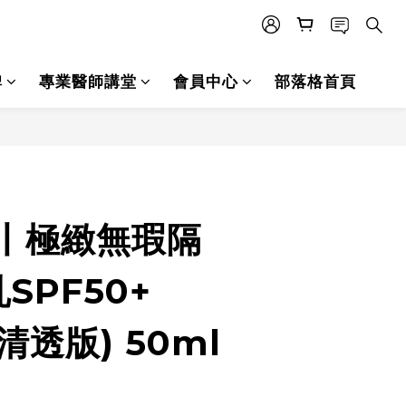
碑
專業醫師講堂
會員中心
部落格首頁
立即購買
1丨極緻無瑕隔
SPF50+
清透版) 50ml