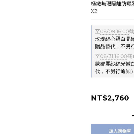
極緻無瑕隔離防曬乳SP
X2
至
08/09 16:00
截
玫瑰絲心蛋白晶緻
贈品替代，不另
至
08/31 16:00
截
蒙娜麗紗絲光嫩白
代，不另行通知
NT$2,760
加入購物車