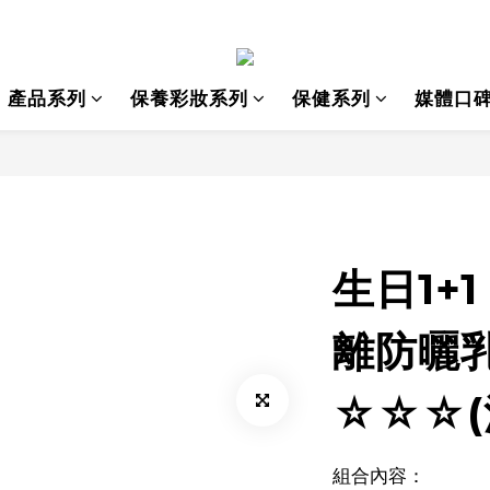
產品系列
保養彩妝系列
保健系列
媒體口
生日1+
離防曬乳
☆☆☆(
組合內容：