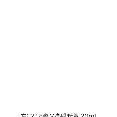
左C23.8瓷光亮眼精萃 20ml