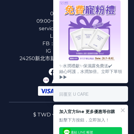
0800-233-233
09:00~18:00(國定假日除外)
service@u-care.com.tw
LINE：
@ucare
FB：
U CARE 美麗粉專
IG：
ucare.tw2002
24250新北市新莊區新北大道二段312號3樓
✨水潤禮獻✨保濕露免費送✔️
絲心呵護，水潤加倍。立即下單領
▶▶
回覆至 U CARE
加入官方line 更多優惠等你購
$
TWD
繁體中文
點擊下方按鈕，立即加入！
連結 LINE 帳號