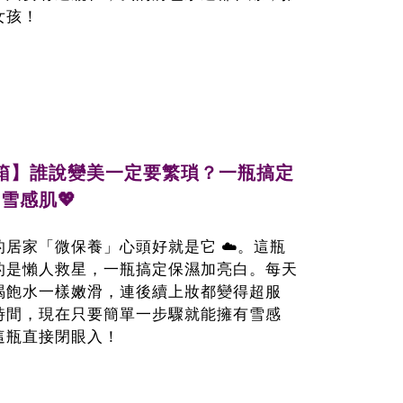
女孩！
來開箱】誰說變美一定要繁瑣？一瓶搞定
雪感肌💖
居家「微保養」心頭好就是它 ☁️。這瓶
的是懶人救星，一瓶搞定保濕加亮白。每天
喝飽水一樣嫩滑，連後續上妝都變得超服
時間，現在只要簡單一步驟就能擁有雪感
這瓶直接閉眼入！