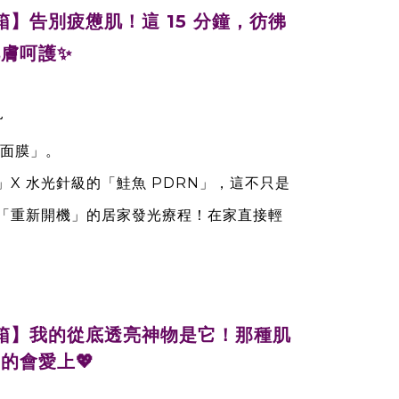
開箱】告別疲憊肌！這 15 分鐘，彷彿
膚呵護✨
~
生面膜」。
X 水光針級的「鮭魚 PDRN」，這不只是
「重新開機」的居家發光療程！在家直接輕
來開箱】我的從底透亮神物是它！那種肌
的會愛上💖