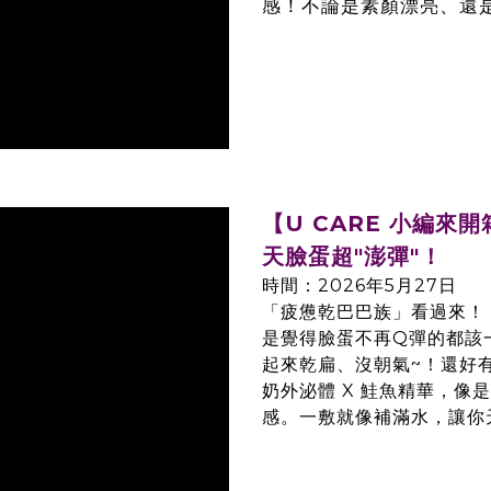
感！不論是素顏漂亮、還是
【U CARE 小編
天臉蛋超"澎彈"！
時間：2026年5月27日
「疲憊乾巴巴族」看過來！
是覺得臉蛋不再Q彈的都該
起來乾扁、沒朝氣~！還好
奶外泌體 X 鮭魚精華，
感。一敷就像補滿水，讓你