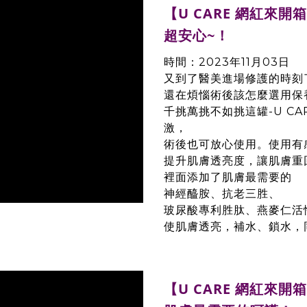
【U CARE 網紅來
超安心~！
時間：2023年11月03日
又到了醫美進場修護的時刻
還在煩惱術後該怎麼選用保
千挑萬挑不如挑這罐-U C
激，
術後也可放心使用。使用有
提升肌膚透亮度，讓肌膚重
裡面添加了肌膚最需要的
神經醯胺、抗老三胜、
玻尿酸專利胜肽、燕麥仁活
使肌膚透亮，補水、鎖水，
【U CARE 網紅來