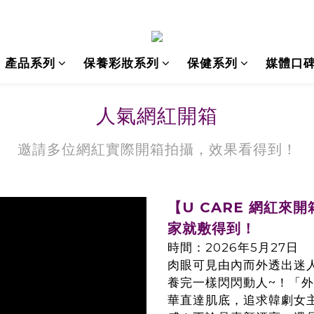
產品系列
保養彩妝系列
保健系列
媒體口
人氣網紅開箱
邀請多位網紅實際開箱拍攝，效果看得到！
【U CARE 網紅
家就敷得到！
時間：2026年5月27日
肉眼可見由內而外透出迷
養完一樣閃閃動人~！「
華直達肌底，追求韓劇女