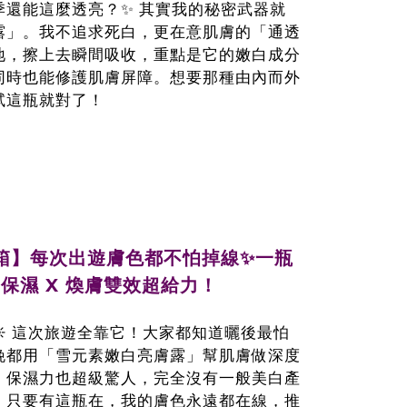
季還能這麼透亮？✨ 其實我的秘密武器就
露」。我不追求死白，更在意肌膚的「通透
地，擦上去瞬間吸收，重點是它的嫩白成分
同時也能修護肌膚屏障。想要那種由內而外
試這瓶就對了！
開箱】每次出遊膚色都不怕掉線✨一瓶
保濕 X 煥膚雙效超給力！
️ 這次旅遊全靠它！大家都知道曬後最怕
晚都用「雪元素嫩白亮膚露」幫肌膚做深度
，保濕力也超級驚人，完全沒有一般美白產
，只要有這瓶在，我的膚色永遠都在線，推