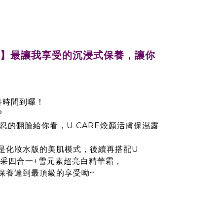
開箱】最讓我享受的沉浸式保養，讓你
養時間到囉！
?
忍的翻臉給你看，U CARE煥顏活膚保濕露
是化妝水版的美肌模式，後續再搭配U
亮采四合一+雪元素超亮白精華霜，
保養達到最頂級的享受呦~