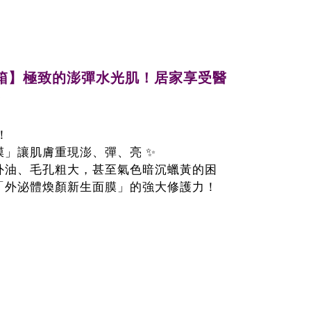
來開箱】極致的澎彈水光肌！居家享受醫
！
」讓肌膚重現澎、彈、亮 ✨
外油、毛孔粗大，甚至氣色暗沉蠟黃的困
「外泌體煥顏新生面膜」的強大修護力！