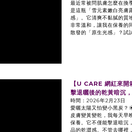
最近常被問肌膚怎麼在換
是這瓶「雪元素嫩白亮膚
感」。它清爽不黏膩的質
非常溫和，讓我在保養的
散發的「原生光感」？試
【U CARE 網紅來
擊退曬後的乾黃暗沉，
時間：2026年2月23日
愛曬太陽又怕變小黑炭？☀
皮膚變黃變乾，我每天早
保養。它不僅能擊退暗沉
品的乾澀感。不管去哪裡