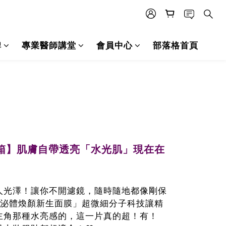
碑
專業醫師講堂
會員中心
部落格首頁
來開箱】肌膚自帶透亮「水光肌」現在在
人光澤！讓你不開濾鏡，隨時隨地都像剛保
外泌體煥顏新生面膜」超微細分子科技讓精
主角那種水亮感的，這一片真的超！有！