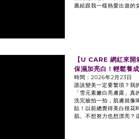
薦給跟我一樣熱愛出遊的
【U CARE 網紅
保濕加亮白！輕鬆養成
時間：2026年2月23日
誰說變美一定要繁瑣？我的
「雪元素嫩白亮膚露」真
洗完臉拍一拍，肌膚就像
貼！以前總覺得美白很花
肌。不想努力也想漂亮？