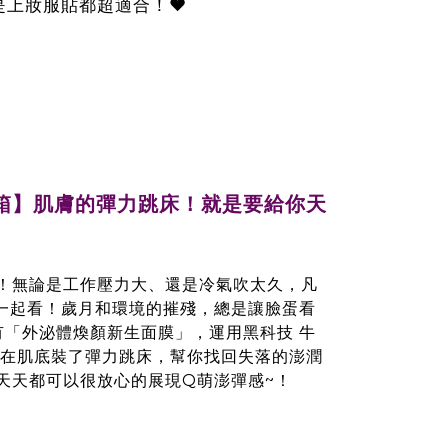
上妝服貼都超適合！❤️
來開箱】肌膚的彈力跳床！就是要給你天
！無論是工作壓力大、還是冷氣吹太久，凡
一起看！歲月和環境的摧殘，總是讓臉蛋看
有「外泌體煥顏新生面膜」，運用黑科技 牛
像是在肌底裝了彈力跳床，幫你找回失落的澎潤
天天都可以很放心的展現Q萌澎彈感~！