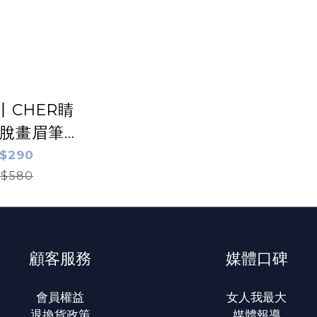
1丨CHER睛
脫畫眉筆
.18g
$290
$580
顧客服務
媒體口碑
會員權益
女人我最大
退換貨政策
媒體報導