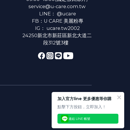
service@u-care.com.tw
LINE：
@ucare
FB：
U CARE 美麗粉專
IG：
ucare.tw2002
24250新北市新莊區新北大道二
段312號3樓
加入官方line 更多優惠等你購
點擊下方按鈕，立即加入！
連結 LINE 帳號