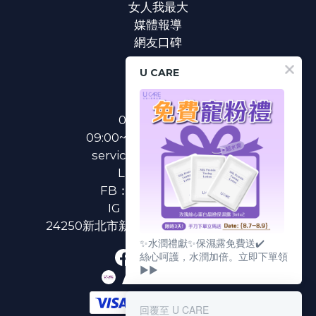
女人我最大
媒體報導
網友口碑
U CARE
聯絡我們
0800-233-233
09:00~18:00(國定假日除外)
service@u-care.com.tw
LINE：
@ucare
FB：
U CARE 美麗粉專
IG：
ucare.tw2002
24250新北市新莊區新北大道二段312號3樓
✨水潤禮獻✨保濕露免費送✔️
絲心呵護，水潤加倍。立即下單領
▶▶
回覆至 U CARE