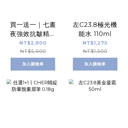
買一送一｜七晝
左C23.8極光機
夜強效抗皺精華
能水 110ml
乳 60ml
NT$2,800
NT$1,275
NT$5,600
NT$1,500
加入購物車
加入購物車