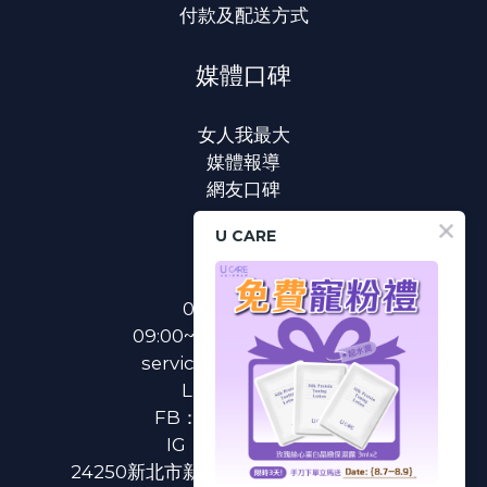
付款及配送方式
媒體口碑
女人我最大
媒體報導
網友口碑
U CARE
聯絡我們
0800-233-233
09:00~18:00(國定假日除外)
service@u-care.com.tw
LINE：
@ucare
FB：
U CARE 美麗粉專
IG：
ucare.tw2002
24250新北市新莊區新北大道二段312號3樓