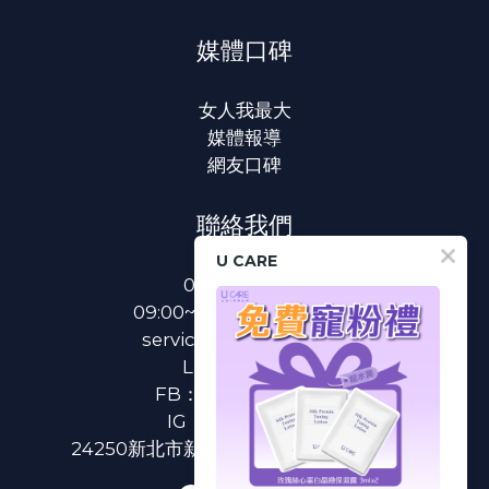
媒體口碑
女人我最大
媒體報導
網友口碑
聯絡我們
U CARE
0800-233-233
09:00~18:00(國定假日除外)
service@u-care.com.tw
LINE：
@ucare
FB：
U CARE 美麗粉專
IG：
ucare.tw2002
24250新北市新莊區新北大道二段312號3樓