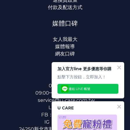
付款及配送方式
媒體口碑
女人我最大
媒體報導
網友口碑
聯絡我們
加入官方line 更多優惠等你購
點擊下方按鈕，立即加入！
0800-233-233
連結 LINE 帳號
09:00~18:00(國定假日除外)
service@u-care.com.tw
LINE：
@ucare
U CARE
FB：
U CARE 美麗粉專
IG：
ucare.tw2002
24250新北市新莊區新北大道二段312號3樓